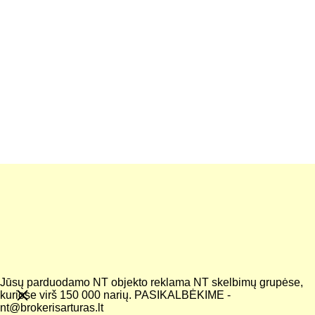
KONTAKTAI
Įveskite savo elektroninį paštą*
Pranešimas*
Jūsų parduodamo NT objekto reklama NT skelbimų grupėse,
kuriose virš 150 000 narių. PASIKALBĖKIME -
nt@brokerisarturas.lt