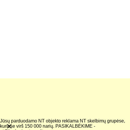
KONTAKTAI
Įveskite savo elektroninį paštą*
Pranešimas*
Jūsų parduodamo NT objekto reklama NT skelbimų grupėse,
kuriose virš 150 000 narių. PASIKALBĖKIME -