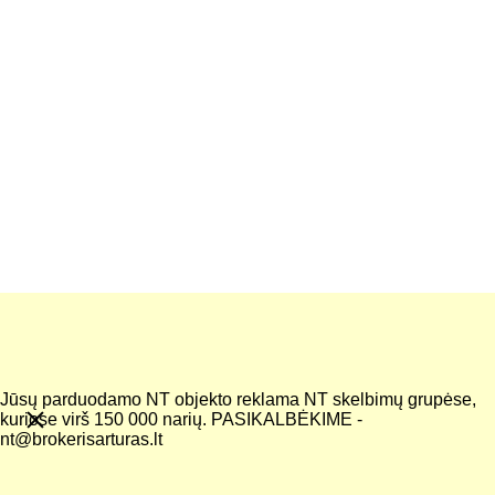
KONTAKTAI
Įveskite savo elektroninį paštą*
Pranešimas*
Jūsų parduodamo NT objekto reklama NT skelbimų grupėse,
kuriose virš 150 000 narių. PASIKALBĖKIME -
nt@brokerisarturas.lt
Siųsti užklausą