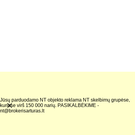
KONTAKTAI
Įveskite savo elektroninį paštą*
Pranešimas*
Jūsų parduodamo NT objekto reklama NT skelbimų grupėse,
kuriose virš 150 000 narių. PASIKALBĖKIME -
nt@brokerisarturas.lt
Siųsti užklausą