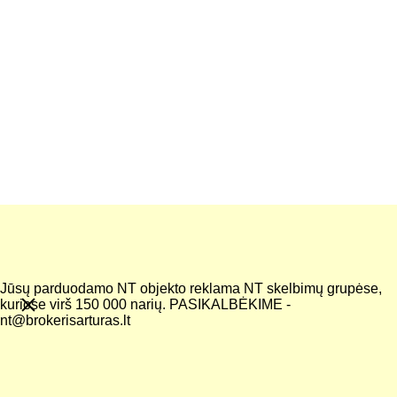
KONTAKTAI
Įveskite savo elektroninį paštą*
Pranešimas*
Jūsų parduodamo NT objekto reklama NT skelbimų grupėse,
kuriose virš 150 000 narių. PASIKALBĖKIME -
nt@brokerisarturas.lt
Siųsti užklausą